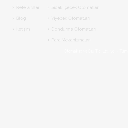
Referanslar
Sıcak İçecek Otomatları
Blog
Yiyecek Otomatları
İletişim
Dondurma Otomatları
Para Mekanizmaları
Otomak İç ve Dış Tic. Ltd. Şti. - T