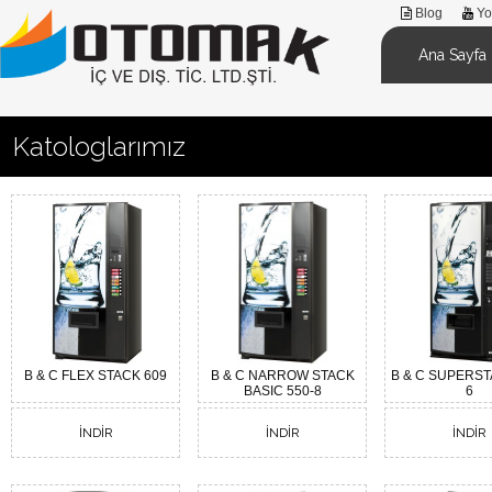
Blog
Yo
Ana Sayfa
Katologlarımız
B & C FLEX STACK 609
B & C NARROW STACK
B & C SUPERST
BASIC 550-8
6
İNDİR
İNDİR
İNDİR